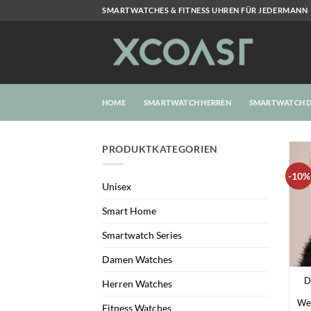
Zum
SMARTWATCHES & FITNESS UHREN FÜR JEDERMANN
Inhalt
springen
HOME
SMARTWATCH HERREN
SMARTWATCH 
PRODUKTKATEGORIEN
-10%
Unisex
Smart Home
Smartwatch Series
+
Damen Watches
D
Herren Watches
Wel
Fitness Watches