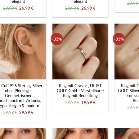
elegant
elegant
29,99
Ursprünglicher
Aktueller
Ursprünglicher
Aktueller
29,99
€
26,99
€
29,99
€
26,99
€
Preis
Preis
Preis
Preis
war:
ist:
war:
ist:
29,99 €
26,99 €.
29,99 €
26,99 €.
-33%
-33%
+
+
 Cuff 925 Sterling Silber
Ring mit Gravur „TRUST
Ring mit 
ohne Piercing –
GOD“ Gold – Verstellbarer
GOD“ Silber
Geometrischer
Ring mit Bedeutung
Edelsta
rschmuck mit Zirkonia,
Be
Ursprünglicher
Aktueller
29,99
€
19,99
€
ypoallergen & modern
Preis
Preis
29,99
war:
ist:
Ursprünglicher
Aktueller
59,99
€
29,99
€
29,99 €
19,99 €.
Preis
Preis
war:
ist:
59,99 €
29,99 €.