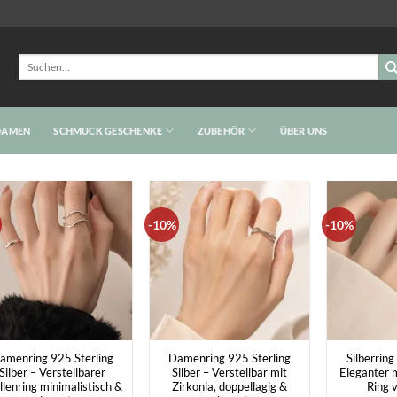
Suchen
nach:
DAMEN
SCHMUCK GESCHENKE
ZUBEHÖR
ÜBER UNS
-10%
-10%
+
+
amenring 925 Sterling
Damenring 925 Sterling
Silberrin
Silber – Verstellbarer
Silber – Verstellbar mit
Eleganter m
lenring minimalistisch &
Zirkonia, doppellagig &
Ring v