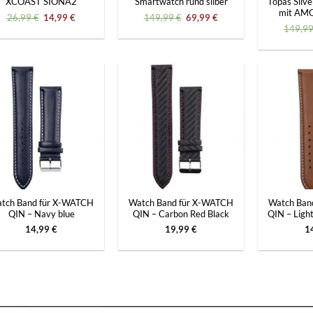
XCOAST SIONA2
Smartwatch rund silber
Topas Silv
mit AM
Ursprünglicher
Aktueller
Ursprünglicher
Aktueller
26,99
€
14,99
€
149,99
€
69,99
€
Preis
Preis
Preis
Preis
149,9
war:
ist:
war:
ist:
26,99 €
14,99 €.
149,99 €
69,99 €.
+
+
tch Band für X-WATCH
Watch Band für X-WATCH
Watch Ban
QIN – Navy blue
QIN – Carbon Red Black
QIN – Ligh
14,99
€
19,99
€
1