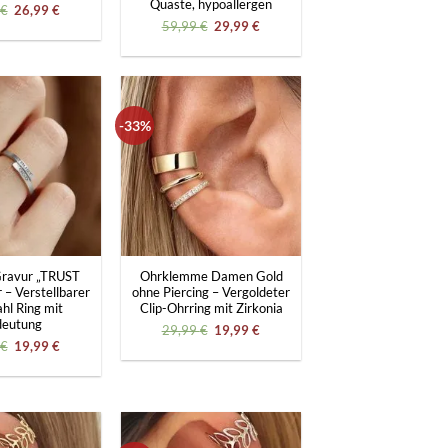
Quaste, hypoallergen
Ursprünglicher
Aktueller
€
26,99
€
Preis
Preis
Ursprünglicher
Aktueller
59,99
€
29,99
€
war:
ist:
Preis
Preis
29,99 €
26,99 €.
war:
ist:
59,99 €
29,99 €.
-33%
+
Gravur „TRUST
Ohrklemme Damen Gold
 – Verstellbarer
ohne Piercing – Vergoldeter
hl Ring mit
Clip-Ohrring mit Zirkonia
deutung
Ursprünglicher
Aktueller
29,99
€
19,99
€
Preis
Preis
Ursprünglicher
Aktueller
€
19,99
€
war:
ist:
Preis
Preis
29,99 €
19,99 €.
war:
ist:
29,99 €
19,99 €.