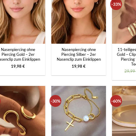
-33%
+
+
Nasenpiercing ohne
Nasenpiercing ohne
11-teilige
Piercing Gold – 2er
Piercing Silber – 2er
Gold – Cli
senclip zum Einklippen
Nasenclip zum Einklippen
Piercing
Te
19,98
€
19,98
€
29,99
-30%
-60%
+
+