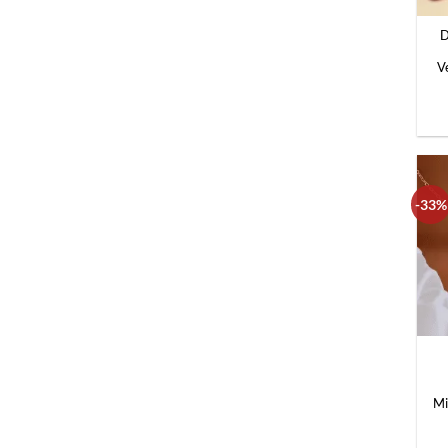
D
V
-33%
+
Mi