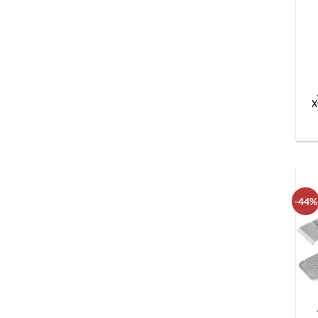
+
X
-44%
+