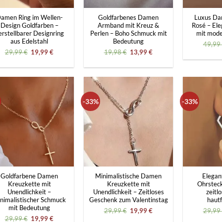
amen Ring im Wellen-
Goldfarbenes Damen
Luxus D
Design Goldfarben –
Armband mit Kreuz &
Rosé – Ele
erstellbarer Designring
Perlen – Boho Schmuck mit
mit mod
aus Edelstahl
Bedeutung
49,99
Ursprünglicher
Aktueller
Ursprünglicher
Aktueller
29,99
€
19,99
€
19,98
€
13,99
€
Preis
Preis
Preis
Preis
war:
ist:
war:
ist:
29,99 €
19,99 €.
19,98 €
13,99 €.
-33%
-33%
+
+
Goldfarbene Damen
Minimalistische Damen
Elegan
Kreuzkette mit
Kreuzkette mit
Ohrstecke
Unendlichkeit –
Unendlichkeit – Zeitloses
zeitlo
nimalistischer Schmuck
Geschenk zum Valentinstag
hautf
mit Bedeutung
Ursprünglicher
Aktueller
29,99
€
19,99
€
29,99
Preis
Preis
Ursprünglicher
Aktueller
29,99
€
19,99
€