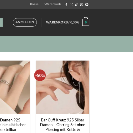
Kasse
Warenkorb
ANMELDEN
WARENKORB /
0,00
€
0
-50%
+
g Damen 925 –
Ear Cuff Kreuz 925 Silber
inimalistischer
Damen – Ohrring Set ohne
erstellbar
Piercing mit Kette &