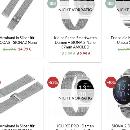
NEU!
NEU!
NICHT VORRÄTIG
NICHT
+
+
Armband in Silber für
Kleine flache Smartwatch
Erlebe die M
COAST SIONA2 Nano
Damen – SIONA 2 Nano
Unisex
37mm AMOLED
Ursprünglicher
Aktueller
26,99
€
14,99
€
169,9
Preis
Preis
Ursprünglicher
Aktueller
189,99
€
69,99
€
war:
ist:
Preis
Preis
26,99 €
14,99 €.
war:
ist:
189,99 €
69,99 €.
-53%
-40%
NICHT VORRÄTIG
+
+
Armband in Silber für
JOLI XC PRO | Damen
SIONA 2 D