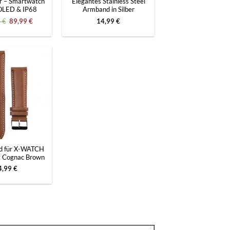
er – Smartwatch
Elegantes Stainless Steel
OLED & IP68
Armband in Silber
Ursprünglicher
Aktueller
9
€
89,99
€
14,99
€
Preis
Preis
war:
ist:
149,99 €
89,99 €.
d für X-WATCH
t Cognac Brown
4,99
€