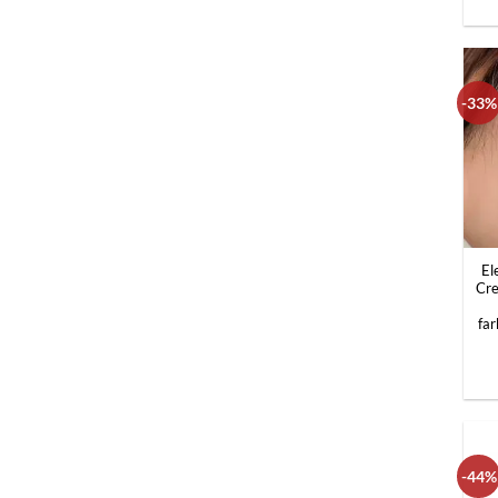
-33%
+
El
Cre
far
-44%