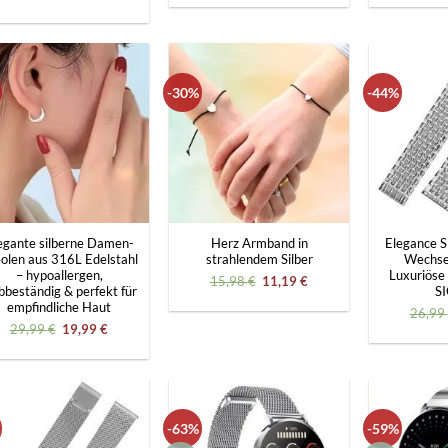
war:
ist:
Preis
Preis
29,99 €
19,99 €.
war:
ist:
29,99 €
19,99 €.
-30%
-44%
+
+
egante silberne Damen-
Herz Armband in
Elegance Si
olen aus 316L Edelstahl
strahlendem Silber
Wechse
– hypoallergen,
Luxuriöse 
Ursprünglicher
Aktueller
15,98
€
11,19
€
bbeständig & perfekt für
S
Preis
Preis
war:
ist:
empfindliche Haut
26,99
15,98 €
11,19 €.
Ursprünglicher
Aktueller
29,99
€
19,99
€
Preis
Preis
war:
ist:
29,99 €
19,99 €.
-63%
-59%