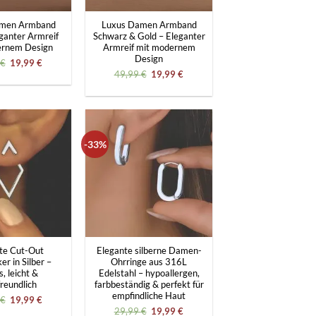
amen Armband
Luxus Damen Armband
ganter Armreif
Schwarz & Gold – Eleganter
ernem Design
Armreif mit modernem
Design
Ursprünglicher
Aktueller
€
19,99
€
Preis
Preis
Ursprünglicher
Aktueller
49,99
€
19,99
€
war:
ist:
Preis
Preis
49,99 €
19,99 €.
war:
ist:
49,99 €
19,99 €.
-33%
+
te Cut-Out
Elegante silberne Damen-
r in Silber –
Ohrringe aus 316L
s, leicht &
Edelstahl – hypoallergen,
reundlich
farbbeständig & perfekt für
empfindliche Haut
Ursprünglicher
Aktueller
€
19,99
€
Preis
Preis
Ursprünglicher
Aktueller
29,99
€
19,99
€