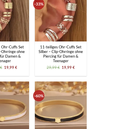
-33%
+
s Ohr-Cuffs Set
11-teiliges Ohr-Cuffs Set
p-Ohrringe ohne
Silber – Clip-Ohrringe ohne
 für Damen &
Piercing für Damen &
enager
Teenager
Ursprünglicher
Aktueller
Ursprünglicher
Aktueller
€
19,99
€
29,99
€
19,99
€
Preis
Preis
Preis
Preis
war:
ist:
war:
ist:
29,99 €
19,99 €.
29,99 €
19,99 €.
-60%
+