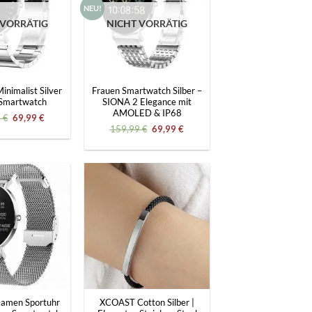
NEU!
 VORRÄTIG
NICHT VORRÄTIG
+
inimalist Silver
Frauen Smartwatch Silber –
 Smartwatch
SIONA 2 Elegance mit
AMOLED & IP68
Ursprünglicher
Aktueller
9
€
69,99
€
Preis
Preis
Ursprünglicher
Aktueller
159,99
€
69,99
€
war:
ist:
Preis
Preis
169,99 €
69,99 €.
war:
ist:
159,99 €
69,99 €.
+
amen Sportuhr
XCOAST Cotton Silber |