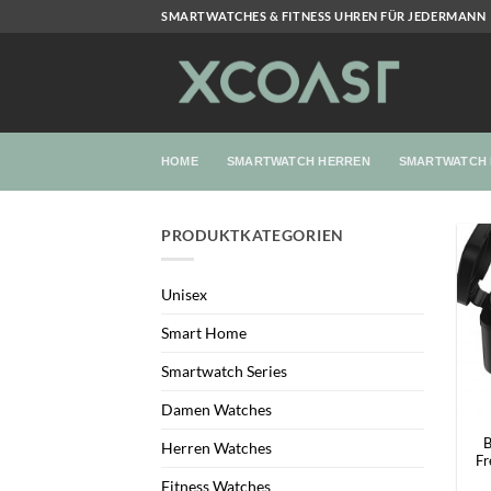
Zum
SMARTWATCHES & FITNESS UHREN FÜR JEDERMANN
Inhalt
springen
HOME
SMARTWATCH HERREN
SMARTWATCH
PRODUKTKATEGORIEN
Unisex
Smart Home
Smartwatch Series
+
Damen Watches
B
Herren Watches
Fr
Fitness Watches