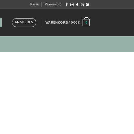
Kasse
Warenkorb
ANMELDEN
0,00
€
0
WARENKORB /